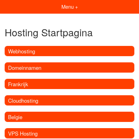
Menu +
Hosting Startpagina
Webhosting
Domeinnamen
Frankrijk
Cloudhosting
Belgie
VPS Hosting